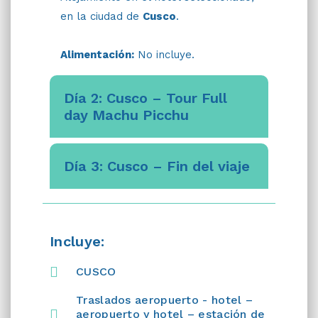
en la ciudad de
Cusco
.
Alimentación:
No incluye.
Día 2: Cusco – Tour Full
day Machu Picchu
Día 3: Cusco – Fin del viaje
Incluye:
CUSCO
Traslados aeropuerto - hotel –
aeropuerto y hotel – estación de