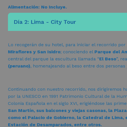
Alimentación: No Incluye.
Día 2: Lima - City Tour
Lo recogerán de su hotel, para iniciar el recorrido por
Miraflores y San Isidro
; conociendo el
Parque del A
central del parque la escultura llamada “
El Beso
”, re
(peruano)
, homenajeando al beso entre dos personas 
Continuando con nuestro recorrido, nos dirigiremos h
por la UNESCO en 1991 Patrimonio Cultural de la Huma
Colonia Española en el siglo XVI, erigiéndose las pri
San Martín, sus balcones y viejas casonas, la Plaz
como el Palacio de Gobierno, la Catedral de Lima, e
Estación de Desamparados, entre otros.