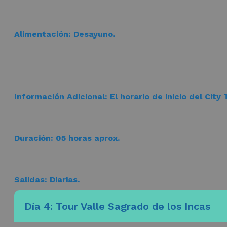
Alimentación:
Desayuno.
Información Adicional:
El horario de inicio del City 
Duración:
05 horas aprox.
Salidas
: Diarias.
Día 4: Tour Valle Sagrado de los Incas