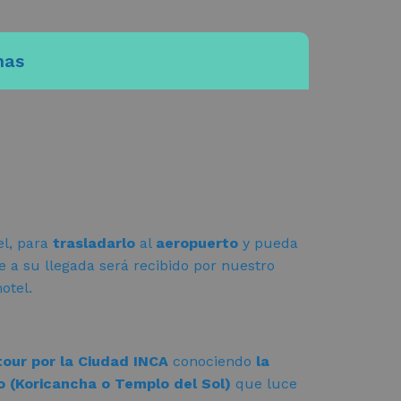
nas
el, para
trasladarlo
al
aeropuerto
y pueda
e a su llegada será recibido por nuestro
otel.
tour por la Ciudad INCA
conociendo
la
o (Koricancha o Templo del Sol)
que luce