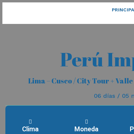
PRINCIP
Perú Im
Lima – Cusco / City Tour + Val
06 días / 05 
Clima
Moneda
P