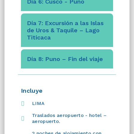
Día 6: Cusco - Puno
Día 7: Excursión a las Islas
de Uros & Taquile – Lago
Titicaca
Día 8: Puno – Fin del viaje
Incluye
LIMA
Traslados aeropuerto - hotel –
aeropuerto.
2 noches de alojamiento con