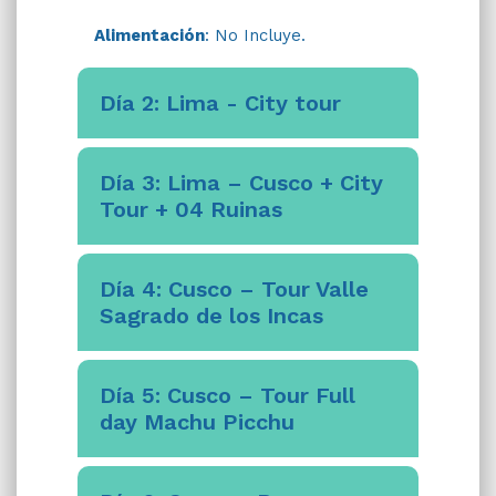
Alimentación
: No Incluye.
Día 2: Lima - City tour
Día 3: Lima – Cusco + City
Tour + 04 Ruinas
Día 4: Cusco – Tour Valle
Sagrado de los Incas
Día 5: Cusco – Tour Full
day Machu Picchu